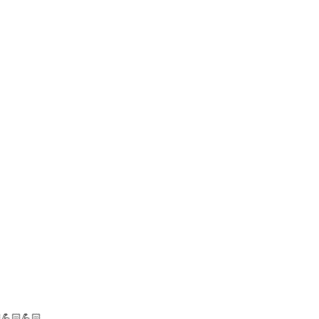
🏻💪🏻💪🏻