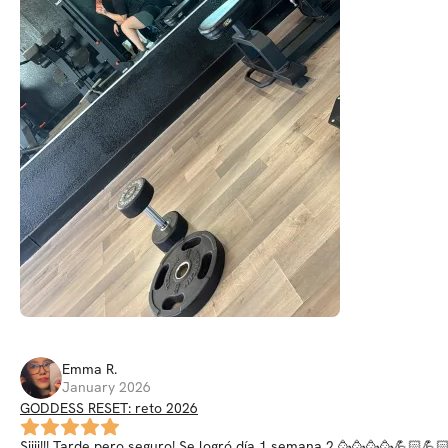
Emma
R
.
January 2026
GODDESS RESET: reto 2026
Siiii!!! Tarde pero seguro! Se logró día 1 semana 2 🥳🥳🥳🥳💪🏻💪