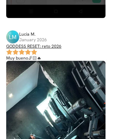
Lucia
M
.
LM
January 2026
GODDESS RESET: reto 2026
Muy bueno🦵🏻🔥