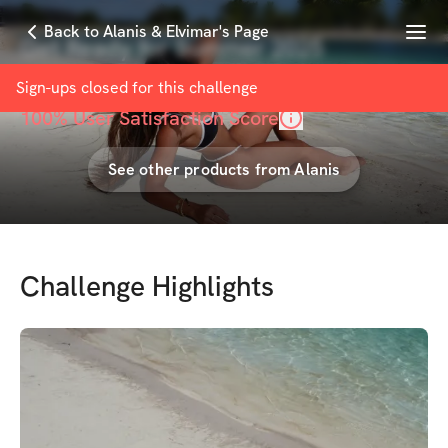
Menu
Back to Alanis & Elvimar's Page
Get Ready for Summer 2025
with
Alanis & Elvimar Sanchez
Sign-ups closed for this
challenge
100
% User Satisfaction Score
See other products from
Alanis
Challenge Highlights