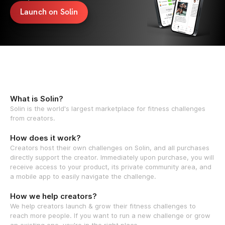
Launch on Solin
What is Solin?
Solin is the world's largest marketplace for fitness challenges
from creators.
How does it work?
Creators host their own challenges on Solin, and all purchases
directly support the creator. Immediately upon purchase, you will
receive access to your product, its private community area, and
a mobile app to easily navigate the challenge.
How we help creators?
We help creators launch & grow their fitness challenges to
reach more people. If you want to run a new challenge or grow
an existing one, you're in the right place.