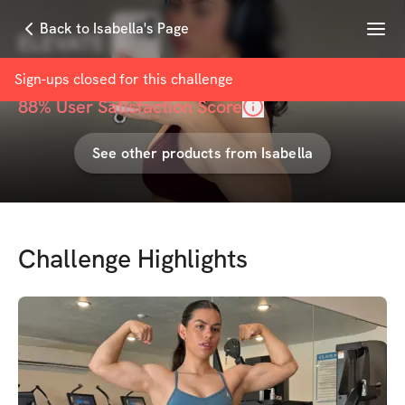
Menu
Back to Isabella's Page
ELEVATE 🦋
with
Isabella
Sign-ups closed for this
challenge
88
% User Satisfaction Score
See other products from
Isabella
Challenge Highlights