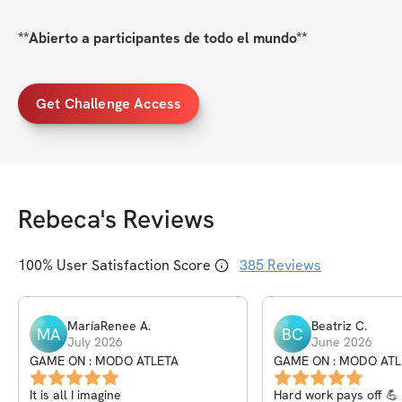
**Abierto a participantes de todo el mundo**
Get Challenge Access
Rebeca
's Reviews
100
% User Satisfaction Score
385
Reviews
MaríaRenee
A
.
Beatriz
C
.
MA
BC
July 2026
June 2026
GAME ON : MODO ATLETA
GAME ON : MODO ATL
It is all I imagine
Hard work pays off 💪 