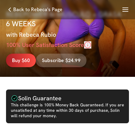
Menu
Back to Rebeca's Page
REBEPOWER 6: MÚSCULO + GRASA -
6 WEEKS
with
Rebeca Rubio
100
% User Satisfaction Score
Buy $60
Subscribe $24.99
Solin Guarantee
This
challenge
is 100% Money Back Guaranteed. If you are
unsatisfied at any time within 30 days of purchase, Solin
will refund your money.