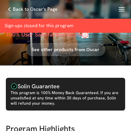
Menu
Back to Oscar's Page
PAPA FIT MINIMALISTA
with
Oscar Kanchi | Coach Fitness
Sign-ups closed for this
program
100
% User Satisfaction Score
See other products from
Oscar
Solin Guarantee
This
program
is 100% Money Back Guaranteed. If you are
unsatisfied at any time within 30 days of purchase, Solin
will refund your money.
Program Highlights